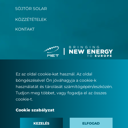
SÖJTÖR SOLAR
KÖZZÉTÉTELEK
KONTAKT
Ez az oldal cookie-kat használ. Az oldal
Felhasználási feltételek
böngészésével Ön jóváhagyja a cookie-k
Adatvédelmi nyilatkozat
használatát és tárolását számítógépén/eszközén.
Cookie szabályzat
Tudjon meg többet, vagy fogadja el az összes
cookie-t.
© Copyright 2022
Cookie szabályzat
MET.com – Minden jog fenntartva.
KEZELÉS
ELFOGAD