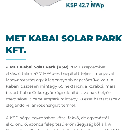
MET KA­BAI SO­LAR PARK
KFT.
A
MET Kabai Solar Park (KSP)
2020. szeptemberi
elkészültekor 42,7 MWp-es beépített teljesítményével
Magyarország egyik legnagyobb naperőműve volt. A
Kabán, összesen mintegy 65 hektáron, a korábbi, mára
bezárt Kabai Cukorgyár régi ülepítő tavainak helyén
megvalósult napelempark mintegy 18 ezer háztartásnak
elegendő villamosenergiát termel.
A KSP négy, egymáshoz közel fekvő, de egymástól
elkülönülő, azonos felépítésű erőműegységből áll: A