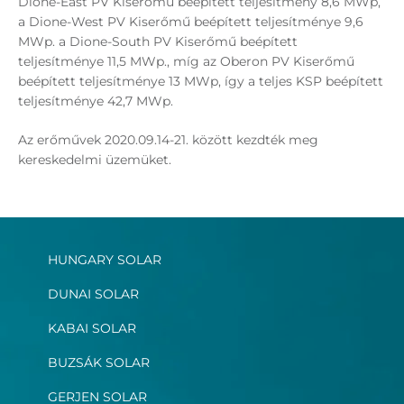
Dione-East PV Kiserőmű beépített teljesítmény 8,6 MWp,
a Dione-West PV Kiserőmű beépített teljesítménye 9,6
MWp. a Dione-South PV Kiserőmű beépített
teljesítménye 11,5 MWp., míg az Oberon PV Kiserőmű
beépített teljesítménye 13 MWp, így a teljes KSP beépített
teljesítménye 42,7 MWp.
Az erőművek 2020.09.14-21. között kezdték meg
kereskedelmi üzemüket.
HUNGARY SOLAR
DUNAI SOLAR
KABAI SOLAR
BUZSÁK SOLAR
GERJEN SOLAR