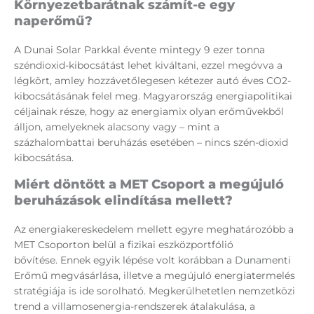
Környezetbarátnak számít-e egy
naperőmű?
A Dunai Solar Parkkal évente mintegy 9 ezer tonna
széndioxid-kibocsátást lehet kiváltani, ezzel megóvva a
légkört, amley hozzávetőlegesen kétezer autó éves CO2-
kibocsátásának felel meg. Magyarország energiapolitikai
céljainak része, hogy az energiamix olyan erőművekből
álljon, amelyeknek alacsony vagy – mint a
százhalombattai beruházás esetében – nincs szén-dioxid
kibocsátása.
Miért döntött a MET Csoport a megújuló
beruházások elindítása mellett?
Az energiakereskedelem mellett egyre meghatározóbb a
MET Csoporton belül a fizikai eszközportfólió
bővítése. Ennek egyik lépése volt korábban a Dunamenti
Erőmű megvásárlása, illetve a megújuló energiatermelés
stratégiája is ide sorolható. Megkerülhetetlen nemzetközi
trend a villamosenergia-rendszerek átalakulása, a