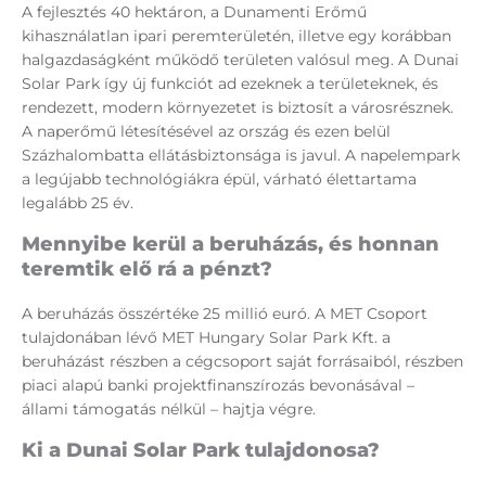
A fejlesztés 40 hektáron, a Dunamenti Erőmű
kihasználatlan ipari peremterületén, illetve egy korábban
halgazdaságként működő területen valósul meg. A Dunai
Solar Park így új funkciót ad ezeknek a területeknek, és
rendezett, modern környezetet is biztosít a városrésznek.
A naperőmű létesítésével az ország és ezen belül
Százhalombatta ellátásbiztonsága is javul. A napelempark
a legújabb technológiákra épül, várható élettartama
legalább 25 év.
Mennyibe kerül a beruházás, és honnan
teremtik elő rá a pénzt?
A beruházás összértéke 25 millió euró. A MET Csoport
tulajdonában lévő MET Hungary Solar Park Kft. a
beruházást részben a cégcsoport saját forrásaiból, részben
piaci alapú banki projektfinanszírozás bevonásával –
állami támogatás nélkül – hajtja végre.
Ki a Dunai Solar Park tulajdonosa?