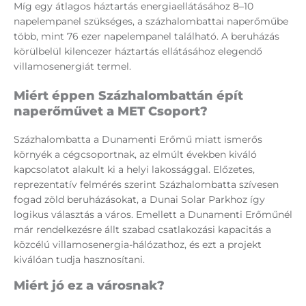
Míg egy átlagos háztartás energiaellátásához 8–10
napelempanel szükséges, a százhalombattai naperőműbe
több, mint 76 ezer napelempanel található. A beruházás
körülbelül kilencezer háztartás ellátásához elegendő
villamosenergiát termel.
Miért éppen Százhalombattán épít
naperőművet a MET Csoport?
Százhalombatta a Dunamenti Erőmű miatt ismerős
környék a cégcsoportnak, az elmúlt években kiváló
kapcsolatot alakult ki a helyi lakossággal. Előzetes,
reprezentatív felmérés szerint Százhalombatta szívesen
fogad zöld beruházásokat, a Dunai Solar Parkhoz így
logikus választás a város. Emellett a Dunamenti Erőműnél
már rendelkezésre állt szabad csatlakozási kapacitás a
közcélú villamosenergia-hálózathoz, és ezt a projekt
kiválóan tudja hasznosítani.
Miért jó ez a városnak?