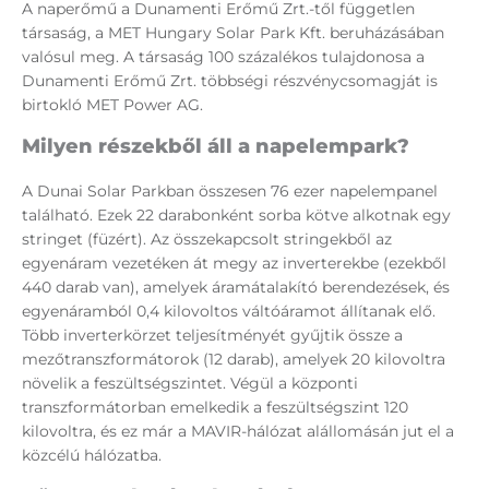
A naperőmű a Dunamenti Erőmű Zrt.-től független
társaság, a MET Hungary Solar Park Kft. beruházásában
valósul meg. A társaság 100 százalékos tulajdonosa a
Dunamenti Erőmű Zrt. többségi részvénycsomagját is
birtokló MET Power AG.
Milyen részekből áll a napelempark?
A Dunai Solar Parkban összesen 76 ezer napelempanel
található. Ezek 22 darabonként sorba kötve alkotnak egy
stringet (füzért). Az összekapcsolt stringekből az
egyenáram vezetéken át megy az inverterekbe (ezekből
440 darab van), amelyek áramátalakító berendezések, és
egyenáramból 0,4 kilovoltos váltóáramot állítanak elő.
Több inverterkörzet teljesítményét gyűjtik össze a
mezőtranszformátorok (12 darab), amelyek 20 kilovoltra
növelik a feszültségszintet. Végül a központi
transzformátorban emelkedik a feszültségszint 120
kilovoltra, és ez már a MAVIR-hálózat alállomásán jut el a
közcélú hálózatba.