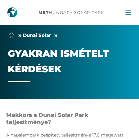
Gyakran
MET
HUNGARY SOLAR PARK
ismételt
Du­nai So­lar
kérdések
GYAK­RAN IS­MÉ­TELT
KÉR­DÉ­SEK
Mekkora a Dunai Solar Park
teljesítménye?
A napelempark beépített teljesítménye 17,6 megawatt.