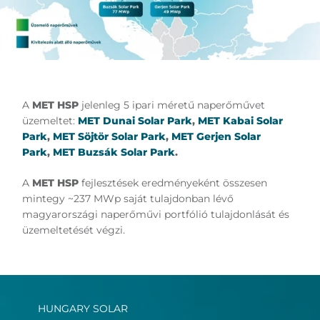
A
MET HSP
jelenleg 5 ipari méretű naperőművet
üzemeltet:
MET Dunai Solar Park
,
MET Kabai Solar
Park
,
MET Söjtör Solar Park
,
MET Gerjen Solar
Park
,
MET Buzsák Solar Park
.
A
MET HSP
fejlesztések eredményeként összesen
mintegy ~237 MWp saját tulajdonban lévő
magyarországi naperőművi portfólió tulajdonlását és
üzemeltetését végzi.
HUNGARY SOLAR