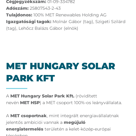
Cégjegyzékszám:
01-09-334782
Adószám:
25807543-2-43
Tulajdonos:
100% MET Renewables Holding AG
Igazgatósági tagok:
Molnár Gábor (tag), Szigeti Szilárd
(tag), Lehőcz Balázs Gábor (elnök)
MET HUN­GARY SO­LAR
PARK KFT
A
MET
Hungary Solar Park
Kft.
(rövidített
nevén
MET HSP
) a MET csoport 100%-os leányvállalata.
A
MET
csoportnak
, mint integrált energiavállalatnak
jelentős ambíciói vannak a
megújuló
energiatermelés
területén a kelet-közép-európai
térségben.