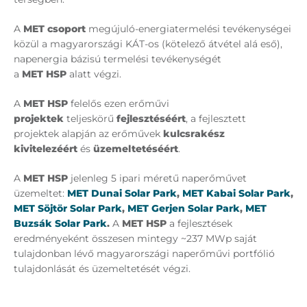
A
MET csoport
megújuló-energiatermelési tevékenységei
közül a magyarországi KÁT-os (kötelező átvétel alá eső),
napenergia bázisú termelési tevékenységét
a
MET HSP
alatt végzi.
A
MET HSP
felelős ezen erőművi
projektek
teljeskörű
fejlesztéséért
, a fejlesztett
projektek alapján az erőművek
kulcsrakész
kivitelezéért
és
üzemeltetéséért
.
A
MET HSP
jelenleg 5 ipari méretű naperőművet
üzemeltet:
MET Dunai Solar Park
,
MET Kabai Solar Park
,
MET Söjtör Solar Park
,
MET Gerjen Solar Park
,
MET
Buzsák Solar Park
.
A
MET HSP
a fejlesztések
eredményeként összesen mintegy ~237 MWp saját
tulajdonban lévő magyarországi naperőművi portfólió
tulajdonlását és üzemeltetését végzi.