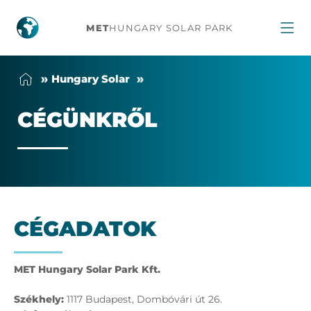
Cégünkről
MET
HUNGARY SOLAR PARK
Hun­gary So­lar
CÉ­GÜNK­RŐL
CÉ­G­ADA­TOK
MET Hungary Solar Park Kft.
Székhely:
1117 Budapest, Dombóvári út 26.